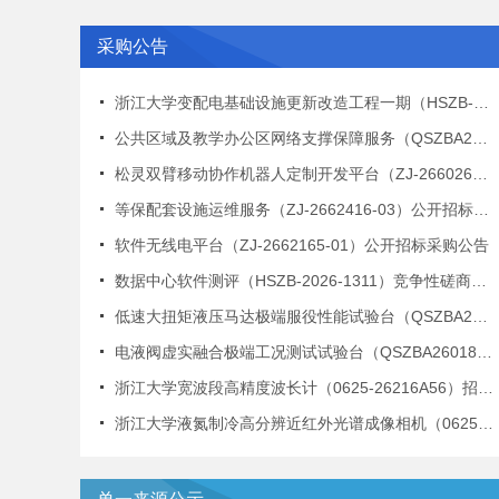
采购公告
浙江大学变配电基础设施更新改造工程一期（HSZB-2026-1207）公开招标公告
公共区域及教学办公区网络支撑保障服务（QSZBA260175ZFGK）公开招标公告
松灵双臂移动协作机器人定制开发平台（ZJ-2660265-19）竞争性磋商采购公告
等保配套设施运维服务（ZJ-2662416-03）公开招标采购公告
软件无线电平台（ZJ-2662165-01）公开招标采购公告
数据中心软件测评（HSZB-2026-1311）竞争性磋商公告
低速大扭矩液压马达极端服役性能试验台（QSZBA260189ZHGK）公开招标公告
电液阀虚实融合极端工况测试试验台（QSZBA260188ZHGK）公开招标公告
浙江大学宽波段高精度波长计（0625-26216A56）招标公告
浙江大学液氮制冷高分辨近红外光谱成像相机（0625-26216A57）招标公告